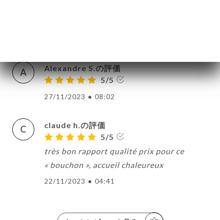
familiaux et délicieux. Excellent pour un
repas entre amis!
27/11/2023
•
04:34
Alexandre S.の評価
A
5/5
27/11/2023
•
08:02
claude h.の評価
C
5/5
très bon rapport qualité prix pour ce
« bouchon », accueil chaleureux
22/11/2023
•
04:41