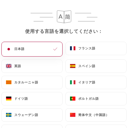
メニュー
JA
使用する言語を選択してください：
使用する言語を選択してください：
フランス語
フランス語
日本語
日本語
/
ホーム
レビュー
レビュー
英語
英語
スペイン語
スペイン語
カタルーニャ語
カタルーニャ語
イタリア語
イタリア語
205 Uniitiのレビュー
ドイツ語
ドイツ語
ポルトガル語
ポルトガル語
4.7 / 5
スウェーデン語
スウェーデン語
简体中文（中国語）
简体中文（中国語）
100%リアル、検証済みレビュー。