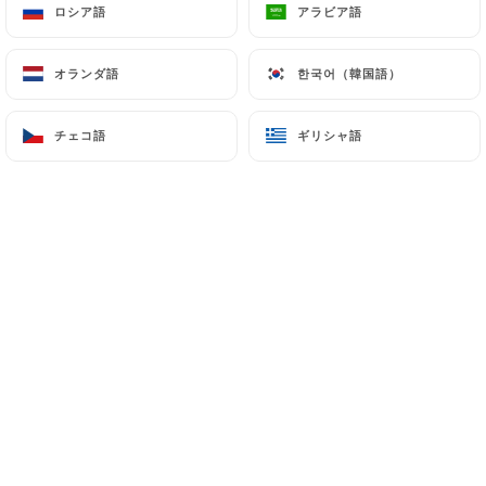
ロシア語
ロシア語
アラビア語
アラビア語
オランダ語
オランダ語
한국어（韓国語）
한국어（韓国語）
Benjamin C.の評価
B
4/5
チェコ語
チェコ語
ギリシャ語
ギリシャ語
16/12/2023
•
02:20
Thierry d.の評価
T
4/5
10/12/2023
•
05:45
Florence A.の評価
F
4/5
Qualité au rendez-vous, cosy, service
parfait ! problème de connexion pour
payer en CB (qui nous a pris 20mn et qui
nous a demandé d'aller retirer de l'espèce)