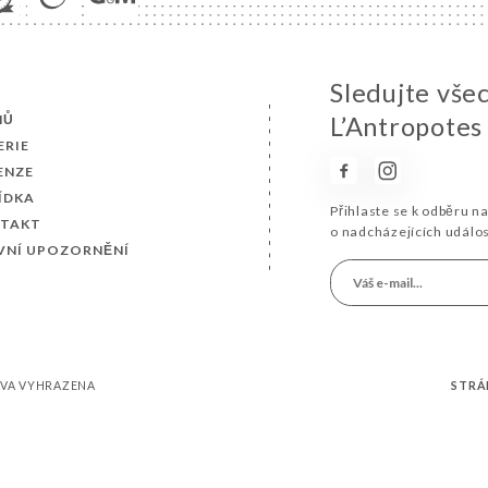
Sledujte vše
MŮ
L’Antropotes
ERIE
ENZE
ÍDKA
Přihlaste se k odběru n
TAKT
o nadcházejících událo
VNÍ UPOZORNĚNÍ
RÁVA VYHRAZENA
STRÁ