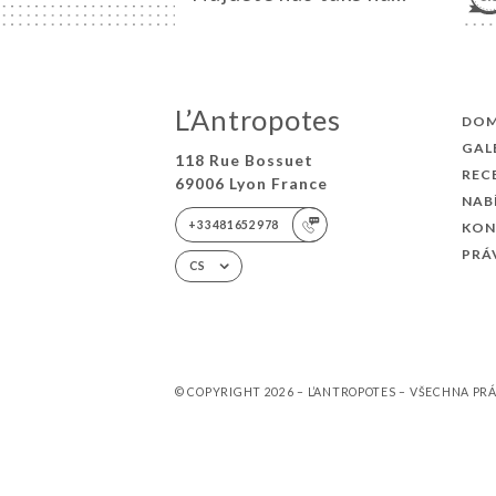
L’Antropotes
DO
GAL
118 Rue Bossuet
REC
69006 Lyon France
NAB
+33481652978
KON
PRÁ
CS
© COPYRIGHT 2026 – L’ANTROPOTES – VŠECHNA P