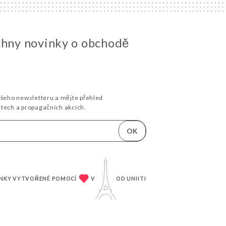
chny novinky o obchodě
ašeho newsletteru a mějte přehled
stech a propagačních akcích.
OK
NKY VYTVOŘENÉ POMOCÍ
V
OD
UNIITI