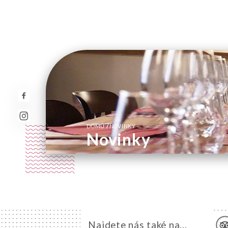
/
DOMŮ
NOVINKY
Novinky
Najdete nás také na...